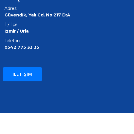
Adres
Güvendik, Yalı Cd. No:217 D:A
İl / İlçe
İzmir / Urla
Telefon
0542 775 33 35
ILETIŞIM