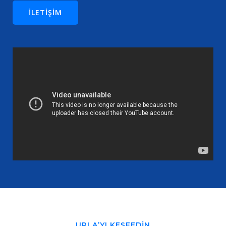
ILETIŞIM
URLA’YI KEŞFEDIN